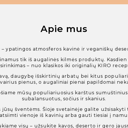
Apie mus
– ypatingos atmosferos kavinė ir veganiškų deser
inamus tik iš augalinės kilmės produktų. Kasdien 
asirinkimas – nuo klasikos iki originalių KIRO recept
vą, daugybę išskirtinių arbatų bei kitus populiariu
 įvairius pienus, o augaliniai pienai papildomai nek
šiame mūsų populiariuosius karštus sumuštinius i
subalansuotus, sočius ir skanius.
jūsų šventėms. Šioje svetainėje galite užsisakyti 
atsiimti vienoje iš kavinių arba gauti tiesiai į namu
kiame visų – užsukite kavos, deserto ir gero jau