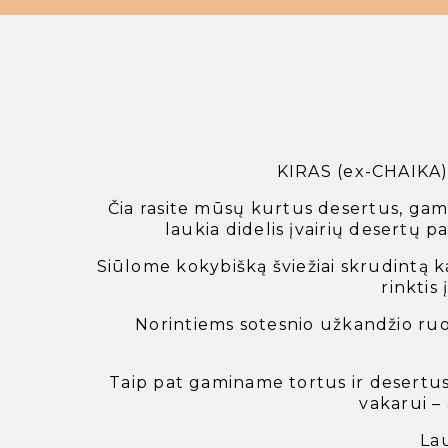
KIRAS (ex-CHAIKA) 
Čia rasite mūsų kurtus desertus, gam
laukia didelis įvairių desertų p
Siūlome kokybišką šviežiai skrudintą ka
rinktis
Norintiems sotesnio užkandžio ruo
Taip pat gaminame tortus ir desertus 
vakarui – 
Lau