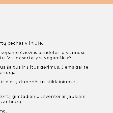
tų cechas Vilniuje.
kepame šviežias bandeles, o vitrinose
ų. Visi desertai yra veganiški 🌱
s šaltus ir šiltus gėrimus. Jiems galite
ainuoja.
r pietų dubenėlius stiklainiuose –
tortą gimtadieniui, šventei ar jaukiam
s ar biurą.
smo.