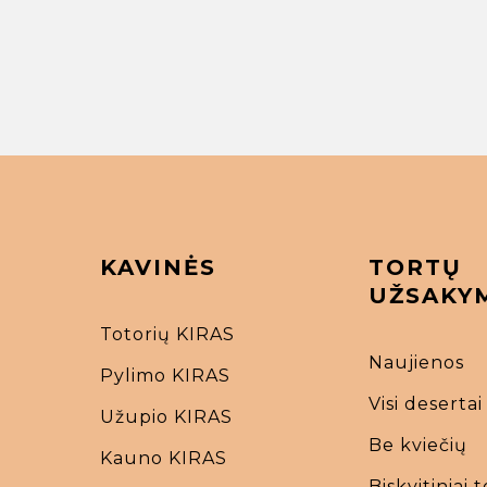
KAVINĖS
TORTŲ
UŽSAKY
Totorių KIRAS
Naujienos
Pylimo KIRAS
Visi desertai
Užupio KIRAS
Be kviečių
Kauno KIRAS
Biskvitiniai t