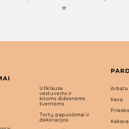
💛
PAR
MAI
Užklausa
Arbata
vestuvėms ir
kitoms didesnėms
Kava
šventėms
Priesko
Tortų papuošimai ir
dekoracijos
Kakava
ortai