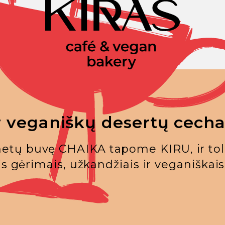
r veganiškų desertų cechas
etų buvę CHAIKA tapome KIRU, ir tol
s gėrimais, užkandžiais ir veganiškais