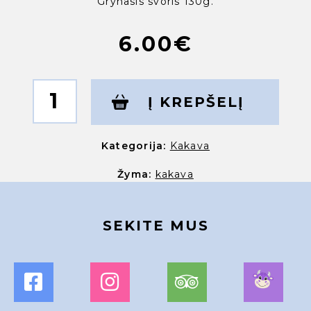
Grynasis svoris 130g.
6.00
€
produkto
kiekis:
Į KREPŠELĮ
KIRO
kakava
Kategorija:
Kakava
Žyma:
kakava
SEKITE MUS