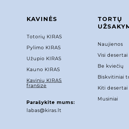
KAVINĖS
TORTŲ
UŽSAKY
Totorių KIRAS
Naujienos
Pylimo KIRAS
Visi desertai
Užupio KIRAS
Be kviečių
Kauno KIRAS
Biskvitiniai t
Kavinių KIRAS
franšizė
Kiti desertai
Musiniai
Parašykite mums:
labas@kiras.lt