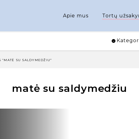
Apie mus
Tortų užsaky
Kategor
 “MATĖ SU SALDYMEDŽIU”
matė su saldymedžiu
Chaikos Chai”