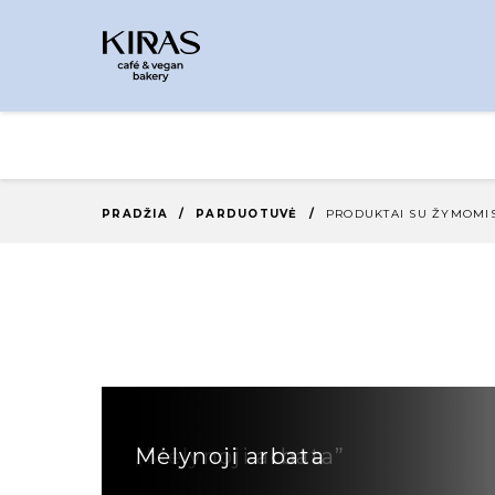
PRADŽIA
/
PARDUOTUVĖ
/
PRODUKTAI SU ŽYMOMIS
„Mėlynoji arbata”
Mėlynoji arbata
Prieskoninė arbata namams „