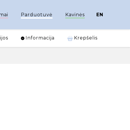
mai
Parduotuvė
Kavinės
EN
ijos
Informacija
Krepšelis