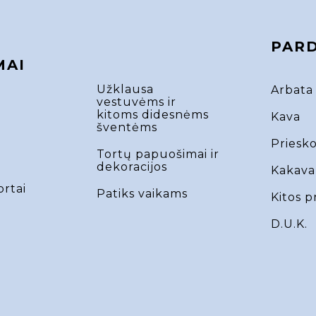
PAR
MAI
Užklausa
Arbata
vestuvėms ir
kitoms didesnėms
Kava
šventėms
Priesko
Tortų papuošimai ir
dekoracijos
Kakava
ortai
Patiks vaikams
Kitos p
D.U.K.