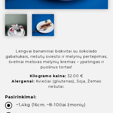
Lengvai bananiniai biskvitai su šokolado
gabaliukais, riešutų sviesto ir mėlynių pertepimas,
švelniai melsvas mėlynių kremas – ypatingas ir
puošnus tortas!
Kilogramo kaina:
32.00 €
Alergenai:
Kviečiai (gliutenas), Soja, Žemės
riešutai.
Pasirinkimai:
~1,4kg (16cm; ~8-10čiai žmonių)