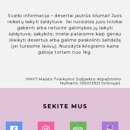
Svarbi informacija – desertai jautrūs šilumai! Juos
reikėtų laikyti šaldytuve. Jei ruošiatės juos tolokai
gabenti arba neturite galimybės jų laikyti
šaldytuve, sakykite, mielai patarsime kaip geriau
išlaikyti desertus arba galime paskolinti šaltdėžę
(jei turėsime laisvų). Nurodyta kilogramo kaina
galioja tortam nuo 1kg.
VMVT Maisto Tvarkymo Subjekto Atpažinimo
Numeris: 130013921 (Vilniuje).
SEKITE MUS