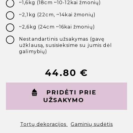
~1,6kg (18cm ~10-12kai žmonių)
~2,1kg (22cm, ~14kai žmonių)
~2,6kg (24cm ~16kai žmonių)
Nestandartinis užsakymas (gavę
užklausą, susisieksime su jumis dėl
galimybių)
44.80
€
PRIDĖTI PRIE
UŽSAKYMO
Tortų dekoracijos
Gaminių sudėtis