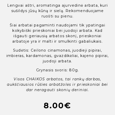
Lengvai aštri, aromatinga ajurvedinė arbata, kuri
sušildys jūsų kūną ir sielą. Rekomenduojame
ruošti su pienu.
Šiai arbatai pagaminti naudojami tik ypatingai
kokybiški prieskoniai bei juodoji arbata. Kad
išgauti geriausią arbatos skonį, prieskoniai
arbatoje yra ir malti ir smulkinti gabaliukais.
Sudėtis: Ceilono cinamonas, juodieji pipirai,
imbieras, kardamonas, gvazdikėliai, kajeno pipirai,
juodoji arbata.
Grynasis svoris: 80g.
Visos CHAIKOS arbatos, tai rankų darbas,
aukščiausios rūšies arbatžolės ir prieskoniai bei
dar neragauti skonių deriniai.
8.00
€