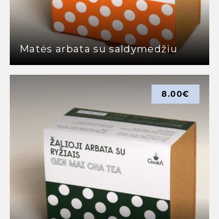
Matės arbata su saldymedžiu
8.00
€