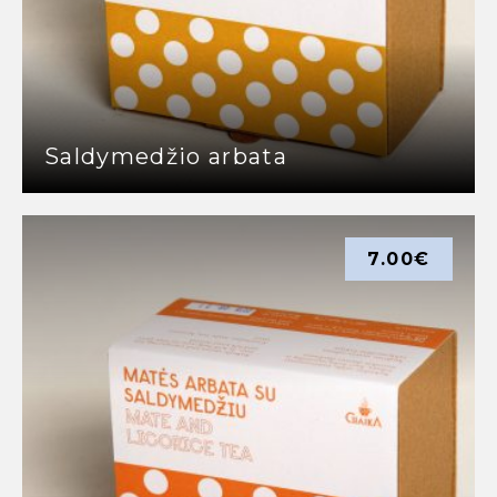
Saldymedžio arbata
7.00
€