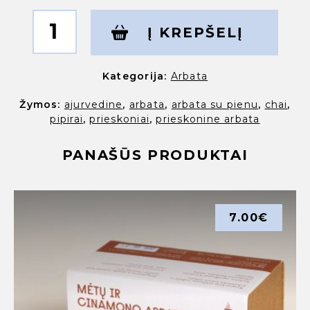
produkto
kiekis:
Į KREPŠELĮ
Prieskoninė
arbata
“Chaika
Kategorija:
Arbata
CHAI”
Žymos:
ajurvedine
,
arbata
,
arbata su pienu
,
chai
,
pipirai
,
prieskoniai
,
prieskonine arbata
PANAŠŪS PRODUKTAI
7.00
€